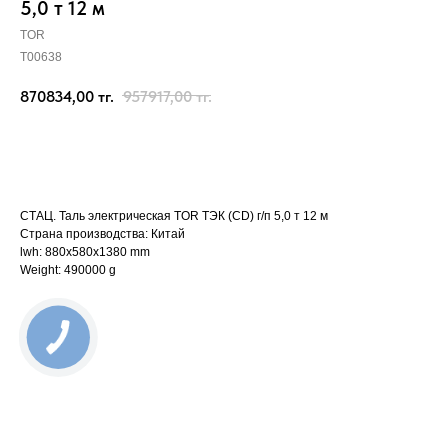
5,0 т 12 м
TOR
T00638
870834,00
тг.
957917,00
тг.
Отправить заявку
СТАЦ. Таль электрическая TOR ТЭК (CD) г/п 5,0 т 12 м
Страна производства: Китай
lwh: 880x580x1380 mm
Weight: 490000 g