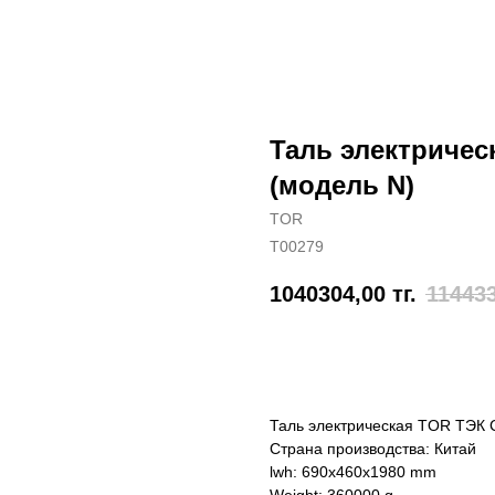
Таль электрическ
(модель N)
TOR
T00279
1040304,00
тг.
11443
Отправить заявку
Таль электрическая TOR ТЭК CD
Страна производства: Китай
lwh: 690x460x1980 mm