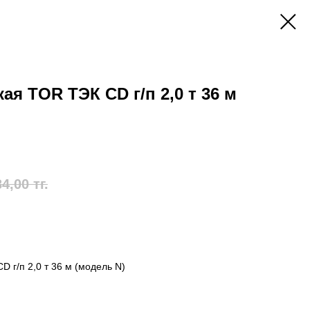
ая TOR ТЭК CD г/п 2,0 т 36 м
34,00
тг.
 г/п 2,0 т 36 м (модель N)