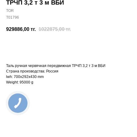
ТРЧП 3,2 т 3 м ВБИ
TOR
T01796
929886,00
тг.
1022875,00
тг.
Отправить заявку
Таль ручная червячная передвижная ТРЧП 3,2 т 3 м ВБИ
Страна производства: Россия
lwh: 700x292x430 mm
Weight: 95000 g