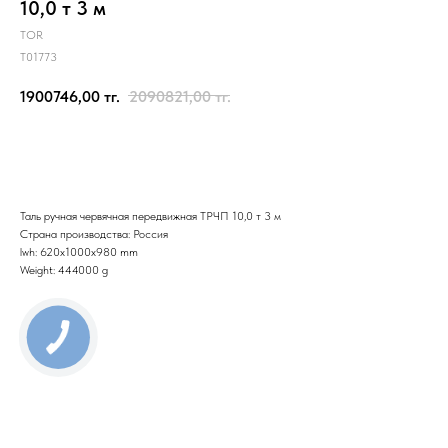
10,0 т 3 м
TOR
T01773
1900746,00
тг.
2090821,00
тг.
Отправить заявку
Таль ручная червячная передвижная ТРЧП 10,0 т 3 м
Страна производства: Россия
lwh: 620x1000x980 mm
Weight: 444000 g
КНОПКА
СВЯЗИ