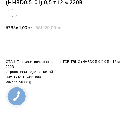
(HHBD0.5-01) 0,5 т 12 м 220В
TOR
T01964
528564,00
тг.
581420,00
тг.
Отправить заявку
СТАЦ. Таль электрическая цепная TOR ТЭЦС (HHBD0.5-01) 0,5 т 12 м
220В
Страна производства: Китай
lwh: 350x610x495 mm
Weight: 74000 g