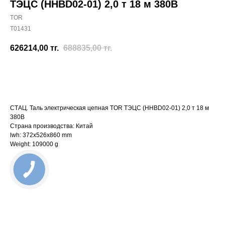
ТЭЦС (HHBD02-01) 2,0 т 18 м 380В
TOR
T01431
626214,00
тг.
688835,00
тг.
Отправить заявку
СТАЦ. Таль электрическая цепная TOR ТЭЦС (HHBD02-01) 2,0 т 18 м
380В
Страна производства: Китай
lwh: 372x526x860 mm
Weight: 109000 g