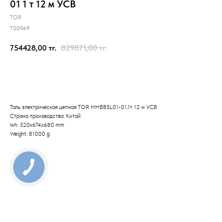
01 1 т 12 м УСВ
TOR
T00949
754428,00
тг.
829871,00
тг.
Отправить заявку
Таль электрическая цепная TOR HHBBSL01-01,1т 12 м УСВ
Страна производства: Китай
lwh: 520x674x680 mm
Weight: 81000 g