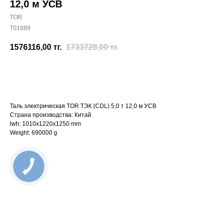
12,0 м УСВ
TOR
T01889
1576116,00
тг.
1733728,00
тг.
Отправить заявку
Таль электрическая TOR ТЭК (CDL) 5,0 т 12,0 м УСВ
Страна производства: Китай
lwh: 1010x1220x1250 mm
Weight: 690000 g