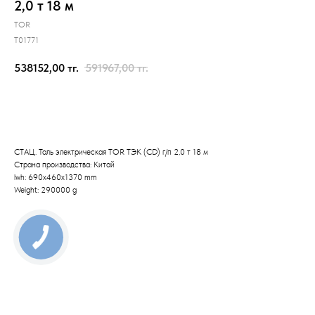
2,0 т 18 м
TOR
T01771
538152,00
тг.
591967,00
тг.
Отправить заявку
СТАЦ. Таль электрическая TOR ТЭК (CD) г/п 2,0 т 18 м
Страна производства: Китай
lwh: 690x460x1370 mm
Weight: 290000 g