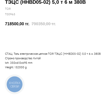
ТЭЦС (HHBD05-02) 5,0 т 6 м 380В
TOR
T00965
718500,00
тг.
790350,00
тг.
Отправить заявку
СТАЦ. Таль электрическая цепная TOR ТЭЦС (HHBD05-02) 5,0 т 6 м 380В
Страна производства: Китай
lwh: 350x610x695 mm
Weight: 152000 g
КНОПКА
СВЯЗИ