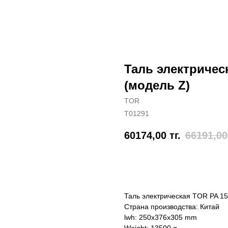
Таль электрическ
(модель Z)
TOR
T01291
60174,00
тг.
66191,00
Отправить заявку
Таль электрическая TOR PA 150
Страна производства: Китай
lwh: 250x376x305 mm