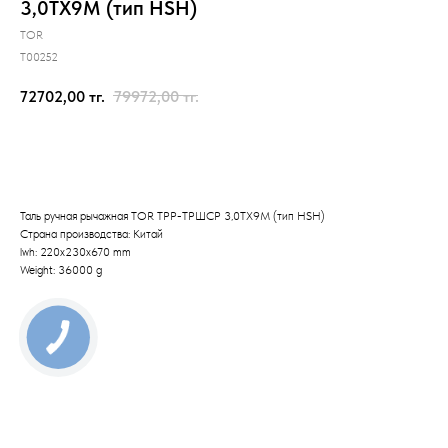
3,0ТХ9М (тип HSH)
TOR
T00252
72702,00
тг.
79972,00
тг.
Отправить заявку
Таль ручная рычажная TOR ТРР-ТРШСР 3,0ТХ9М (тип HSH)
Страна производства: Китай
lwh: 220x230x670 mm
Weight: 36000 g