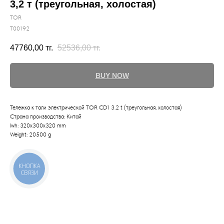
3,2 т (треугольная, холостая)
TOR
T00192
47760,00
тг.
52536,00
тг.
BUY NOW
Тележка к тали электрической TOR CD1 3.2 t (треугольная, холостая)
Страна производства: Китай
lwh: 320x300x320 mm
Weight: 20500 g
КНОПКА
СВЯЗИ