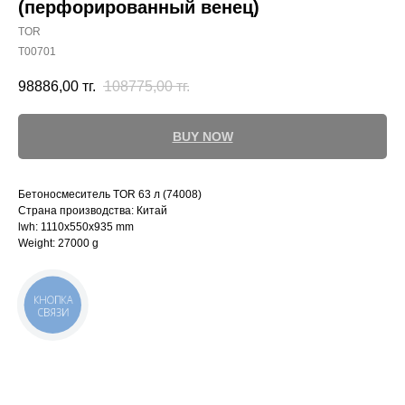
(перфорированный венец)
TOR
T00701
98886,00
тг.
108775,00
тг.
BUY NOW
Бетоносмеситель TOR 63 л (74008)
Страна производства: Китай
lwh: 1110x550x935 mm
Weight: 27000 g
КНОПКА
СВЯЗИ