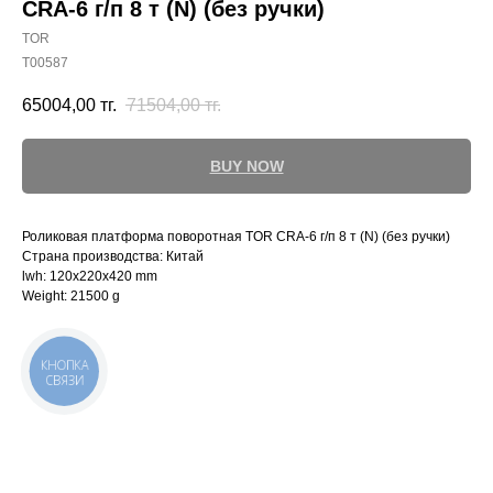
CRA-6 г/п 8 т (N) (без ручки)
TOR
T00587
65004,00
тг.
71504,00
тг.
BUY NOW
Роликовая платформа поворотная TOR CRA-6 г/п 8 т (N) (без ручки)
Страна производства: Китай
lwh: 120x220x420 mm
Weight: 21500 g
КНОПКА
СВЯЗИ