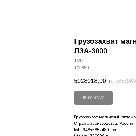
Грузозахват маг
ЛЗА-3000
TOR
T00859
5028018,00
тг.
553082
BUY NOW
Грузозахват магнитный автом
Страна производства: Россия
lwh: 948x585x480 mm