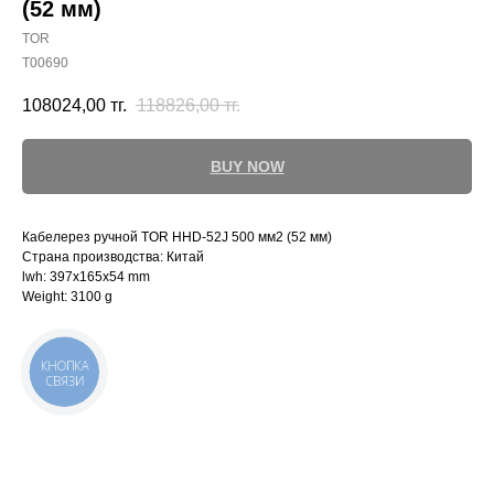
(52 мм)
TOR
T00690
108024,00
тг.
118826,00
тг.
BUY NOW
Кабелерез ручной TOR HHD-52J 500 мм2 (52 мм)
Страна производства: Китай
lwh: 397x165x54 mm
Weight: 3100 g
КНОПКА
СВЯЗИ