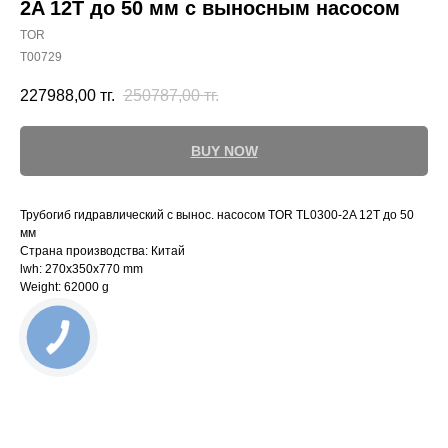
2A 12T до 50 мм с выносным насосом
TOR
T00729
227988,00
тг.
250787,00
тг.
BUY NOW
Трубогиб гидравлический с вынос. насосом TOR TL0300-2A 12T до 50
мм
Страна производства: Китай
lwh: 270x350x770 mm
Weight: 62000 g