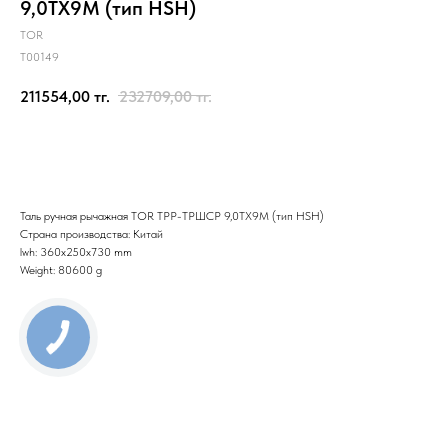
9,0ТХ9М (тип HSH)
TOR
T00149
211554,00
тг.
232709,00
тг.
Отправить заявку
Таль ручная рычажная TOR ТРР-ТРШСР 9,0ТХ9М (тип HSH)
Страна производства: Китай
lwh: 360x250x730 mm
Weight: 80600 g