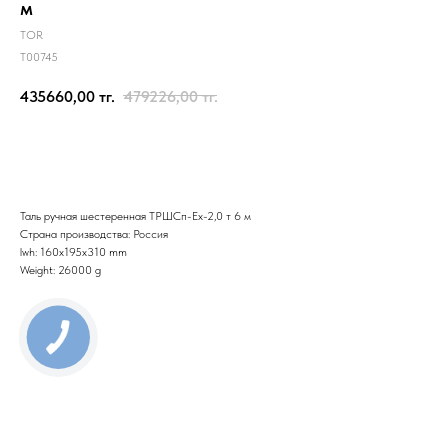
м
TOR
T00745
435660,00
тг.
479226,00
тг.
Отправить заявку
Таль ручная шестеренная ТРШСп-Ех-2,0 т 6 м
Страна производства: Россия
lwh: 160x195x310 mm
Weight: 26000 g