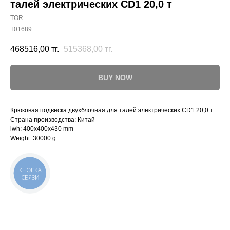
талей электрических CD1 20,0 т
TOR
T01689
468516,00
тг.
515368,00
тг.
BUY NOW
Крюковая подвеска двухблочная для талей электрических CD1 20,0 т
Страна производства: Китай
lwh: 400x400x430 mm
Weight: 30000 g
КНОПКА
СВЯЗИ