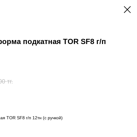
орма подкатная TOR SF8 г/п
00
тг.
я TOR SF8 г/п 12тн (с ручкой)