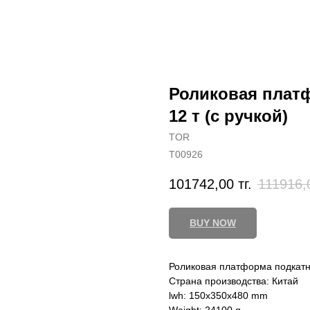
Роликовая платф
12 т (с ручкой)
TOR
T00926
101742,00
тг.
111916,
BUY NOW
Роликовая платформа подкатна
Страна производства: Китай
lwh: 150x350x480 mm