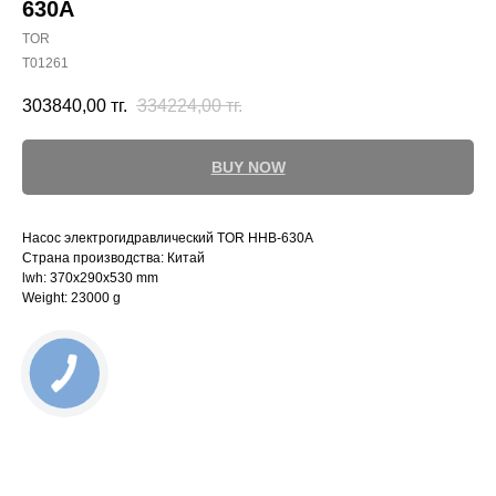
630A
TOR
T01261
303840,00
тг.
334224,00
тг.
BUY NOW
Насос электрогидравлический TOR HHB-630A
Страна производства: Китай
lwh: 370x290x530 mm
Weight: 23000 g