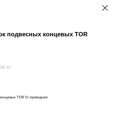
лок подвесных концевых TOR
00
тг.
 концевых TOR 5т приводная