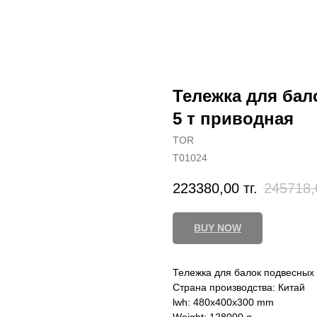
Тележка для ба
5 т приводная
TOR
T01024
223380,00
тг.
245718,
BUY NOW
Тележка для балок подвесных
Страна производства: Китай
lwh: 480x400x300 mm