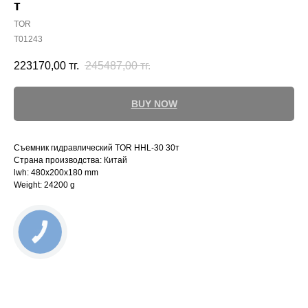
т
TOR
T01243
223170,00
тг.
245487,00
тг.
BUY NOW
Съемник гидравлический TOR HHL-30 30т
Страна производства: Китай
lwh: 480x200x180 mm
Weight: 24200 g
КНОПКА
СВЯЗИ