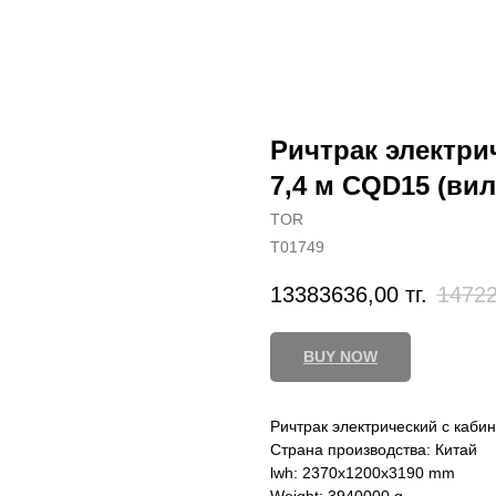
Ричтрак электрич
7,4 м CQD15 (ви
TOR
T01749
13383636,00
тг.
14722
BUY NOW
Ричтрак электрический с кабин
Страна производства: Китай
lwh: 2370x1200x3190 mm