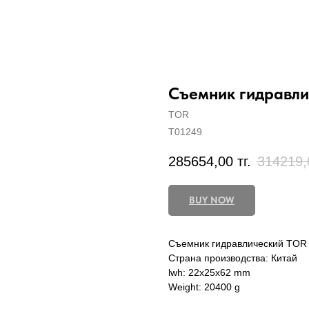
Съемник гидравли
TOR
T01249
285654,00
тг.
314219,
BUY NOW
Съемник гидравлический TOR
Страна производства: Китай
lwh: 22x25x62 mm
Weight: 20400 g