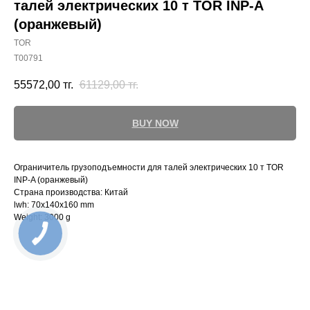
талей электрических 10 т TOR INP-A
(оранжевый)
TOR
T00791
55572,00
тг.
61129,00
тг.
BUY NOW
Ограничитель грузоподъемности для талей электрических 10 т TOR
INP-A (оранжевый)
Страна производства: Китай
lwh: 70x140x160 mm
Weight: 3000 g