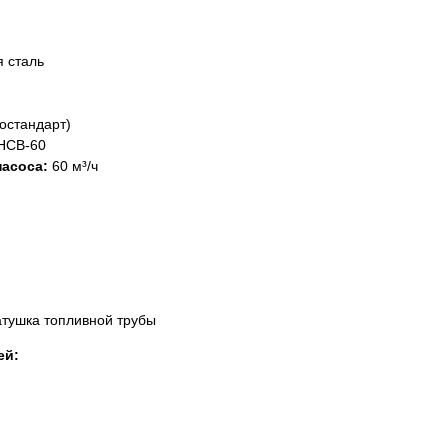
 сталь
остандарт)
HCB-60
асоса:
60 м³/ч
атушка топливной трубы
ей: