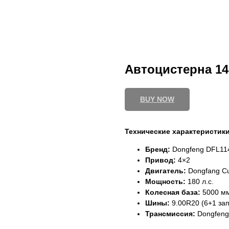
Автоцистерна 14м
BUY NOW
Технические характеристик
Бренд:
Dongfeng DFL11
Привод:
4×2
Двигатель:
Dongfang Cu
Мощность:
180 л.с.
Колесная база:
5000 м
Шины:
9.00R20 (6+1 за
Трансмиссия:
Dongfeng,