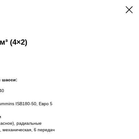
³ (4×2)
и шасси:
40
mmins ISB180-50, Евро 5
м
пасное), радиальные
 механическая, 6 передач