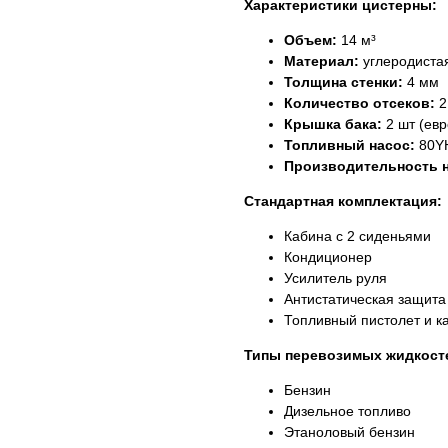
Характеристики цистерны:
Объем:
14 м³
Материал:
углеродистая
Толщина стенки:
4 мм
Количество отсеков:
2
Крышка бака:
2 шт (евр
Топливный насос:
80Y
Производительность н
Стандартная комплектация:
Кабина с 2 сиденьями
Кондиционер
Усилитель руля
Антистатическая защита
Топливный пистолет и к
Типы перевозимых жидкост
Бензин
Дизельное топливо
Этаноловый бензин