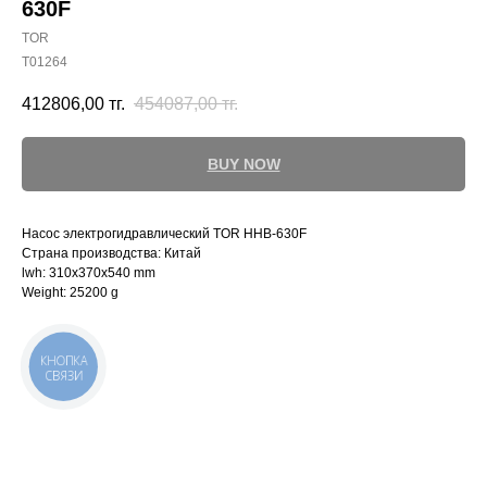
630F
TOR
T01264
412806,00
тг.
454087,00
тг.
BUY NOW
Насос электрогидравлический TOR HHB-630F
Страна производства: Китай
lwh: 310x370x540 mm
Weight: 25200 g
КНОПКА
СВЯЗИ