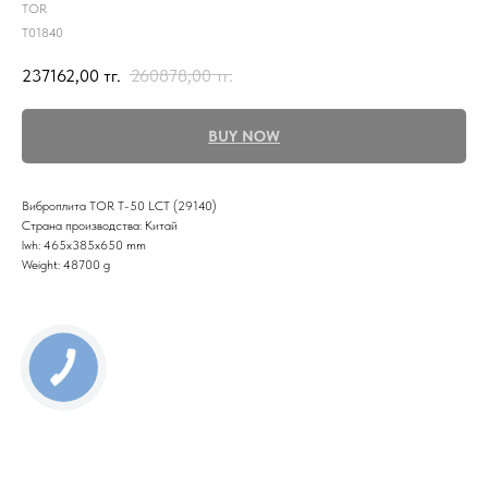
TOR
T01840
237162,00
тг.
260878,00
тг.
BUY NOW
Виброплита TOR T-50 LCT (29140)
Страна производства: Китай
lwh: 465x385x650 mm
Weight: 48700 g