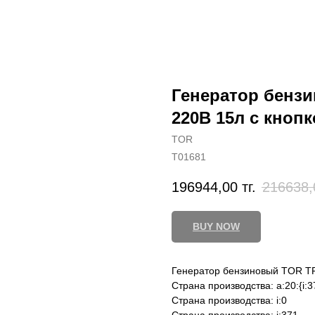
Генератор бензи
220В 15л с кнопк
TOR
T01681
196944,00
тг.
216638,
BUY NOW
Генератор бензиновый TOR TR
Страна производства: a:20:{i:3
Страна производства: i:0