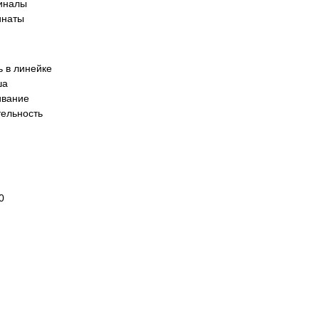
иналы
инаты
 в линейке
ша
ивание
ельность
0