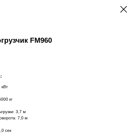
грузчик FM960
:
 кВт
000 кг
грузки: 3,7 м
ворота: 7,0 м
,0 сек