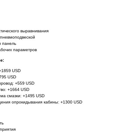
тического выравнивания
 пневмоподвеской
 панель
абочих параметров
е:
+1859 USD
795 USD
провод: +559 USD
тво: +1664 USD
ма смазки: +1495 USD
щения опрокидывания кабины: +1300 USD
ть
приятия