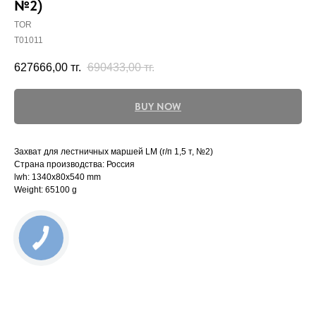
№2)
TOR
T01011
627666,00
тг.
690433,00
тг.
BUY NOW
Захват для лестничных маршей LM (г/п 1,5 т, №2)
Страна производства: Россия
lwh: 1340x80x540 mm
Weight: 65100 g