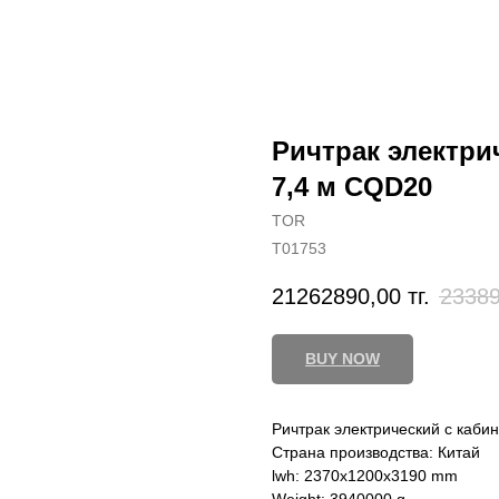
Ричтрак электрич
7,4 м CQD20
TOR
T01753
21262890,00
тг.
23389
BUY NOW
Ричтрак электрический с кабин
Страна производства: Китай
lwh: 2370x1200x3190 mm