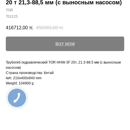
20 т 21,3-88,5 мм (с выносным насосом)
TOR
T01125
416712,00
тг.
458383,00
тг.
BUY NOW
Трубогиб гидравлический TOR HHW-3F 20т, 21.3-88.5 мм (с выносным
насосом)
Страна производства: Китай
lwh: 210x400x940 mm
Weight: 104900 g