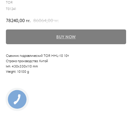
TOR
T01241
78240,00
тг.
86064,00
тг.
BUY NOW
Съемник гидравлический TOR HHL-10 10т
Страна производства: Китай
lwh: 430x330x110 mm
Weight: 10100 g