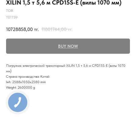
XILIN 1,5 т 5,6 м CPD15S-E (вилы 1070 мм)
TOR
T01739
10728858,00
тг.
11801744,00
тг.
BUY NOW
Погрузчик электрический трехопорный XILIN 1,5 т 5,6 м CPD15S-E (вилы 1070
мм)
Страна производства: Китай
lwh: 2588x1050x2580 mm
Weight: 2600000 g