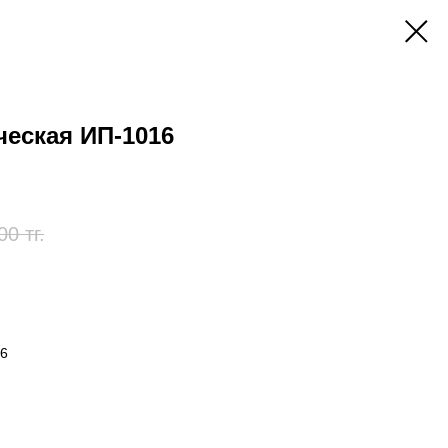
еская ИП-1016
00
тг.
16