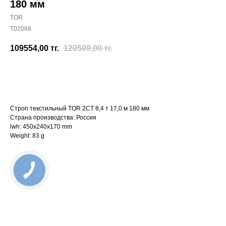
180 мм
TOR
T02068
109554,00
тг.
120509,00
тг.
Отправить заявку
Строп текстильный TOR 2СТ 8,4 т 17,0 м 180 мм
Страна производства: Россия
lwh: 450x240x170 mm
Weight: 83 g