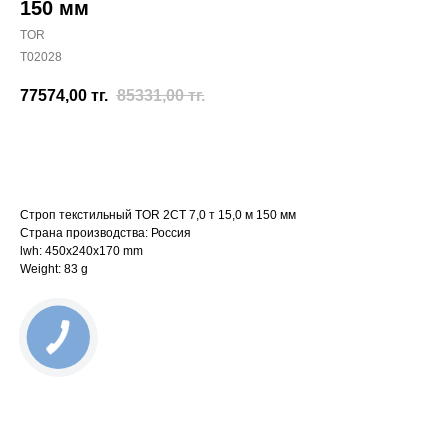
150 мм
TOR
T02028
77574,00
тг.
85331,00
тг.
Отправить заявку
Строп текстильный TOR 2СТ 7,0 т 15,0 м 150 мм
Страна производства: Россия
lwh: 450x240x170 mm
Weight: 83 g