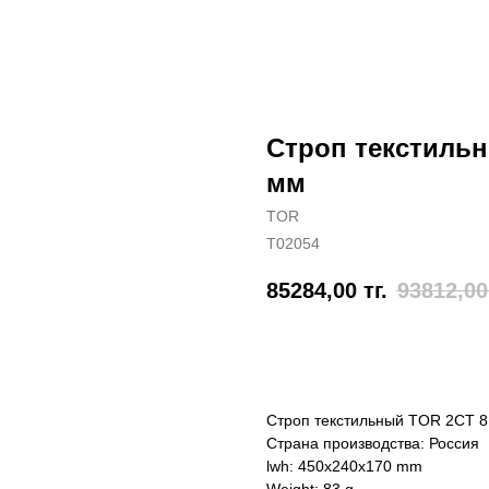
Строп текстильны
мм
TOR
T02054
85284,00
тг.
93812,00
Отправить заявку
Строп текстильный TOR 2СТ 8,
Страна производства: Россия
lwh: 450x240x170 mm