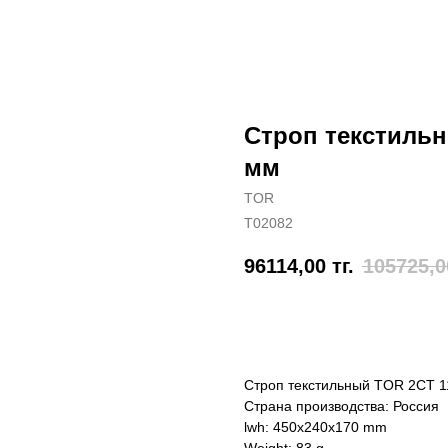
Строп текстильны
мм
TOR
T02082
96114,00
тг.
105725,0
Отправить заявку
Строп текстильный TOR 2СТ 11
Страна производства: Россия
lwh: 450x240x170 mm