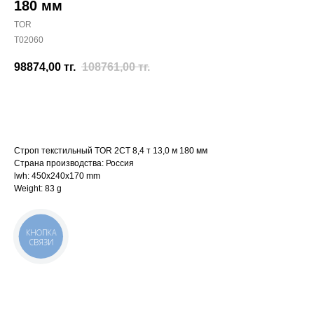
180 мм
TOR
T02060
98874,00
тг.
108761,00
тг.
Отправить заявку
Строп текстильный TOR 2СТ 8,4 т 13,0 м 180 мм
Страна производства: Россия
lwh: 450x240x170 mm
Weight: 83 g
КНОПКА
СВЯЗИ