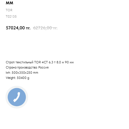
мм
TOR
T02135
57024,00
тг.
62726,00
тг.
Отправить заявку
Строп текстильный TOR 4СТ 6,3 т 8,0 м 90 мм
Страна производства: Россия
lwh: 500x350x250 mm
Weight: 50400 g