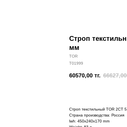
Строп текстильны
мм
TOR
T01999
60570,00
тг.
66627,00
Отправить заявку
Строп текстильный TOR 2СТ 5,
Страна производства: Россия
lwh: 450x240x170 mm