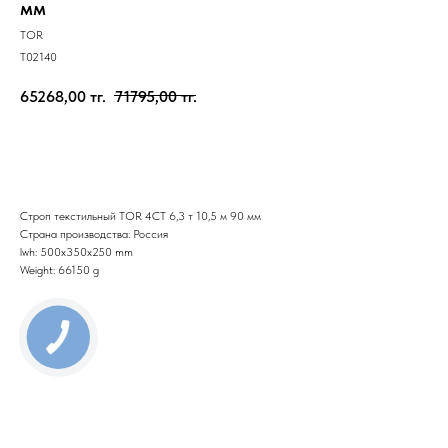
мм
TOR
T02140
65268,00
тг.
71795,00
тг.
Отправить заявку
Строп текстильный TOR 4СТ 6,3 т 10,5 м 90 мм
Страна производства: Россия
lwh: 500x350x250 mm
Weight: 66150 g
КНОПКА
СВЯЗИ