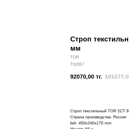
Строп текстильны
мм
TOR
T02057
92070,00
тг.
101277,0
Отправить заявку
Строп текстильный TOR 2СТ 8,
Страна производства: Россия
lwh: 450x240x170 mm