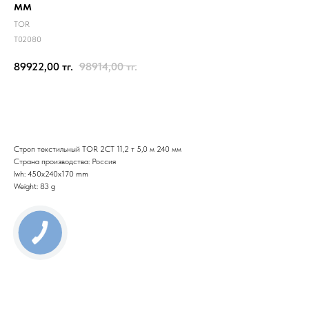
мм
TOR
T02080
89922,00
тг.
98914,00
тг.
Отправить заявку
Строп текстильный TOR 2СТ 11,2 т 5,0 м 240 мм
Страна производства: Россия
lwh: 450x240x170 mm
Weight: 83 g