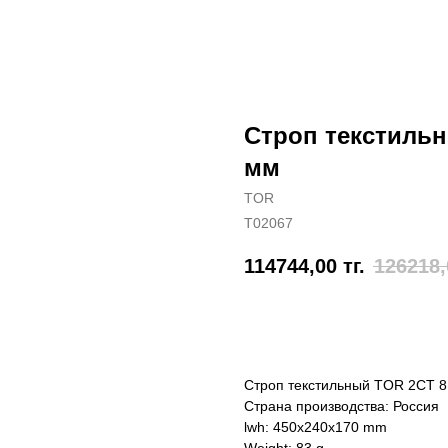
Строп текстильны
мм
TOR
T02067
114744,00
тг.
126218,
Отправить заявку
Строп текстильный TOR 2СТ 8,
Страна производства: Россия
lwh: 450x240x170 mm